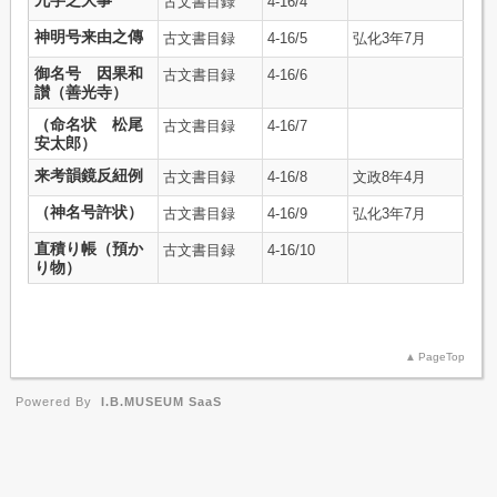
古文書目録
4-16/4
神明号来由之傳
古文書目録
4-16/5
弘化3年7月
御名号 因果和
古文書目録
4-16/6
讃（善光寺）
（命名状 松尾
古文書目録
4-16/7
安太郎）
来考韻鏡反紐例
古文書目録
4-16/8
文政8年4月
（神名号許状）
古文書目録
4-16/9
弘化3年7月
直積り帳（預か
古文書目録
4-16/10
り物）
PageTop
Powered By
I.B.MUSEUM SaaS