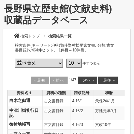
長野県立歴史館(文献史料)
収蔵品データベース
検索トップ
検索結果一覧
検索条件[キーワード:伊那郡伴野村松尾家文書, 分類:古文
書目録]で464件ヒット
。 1件目～10件目
。
件ずつ表示
1
/
47
«
最初
‹
前へ
次へ
›
最後
»
資料名１
資料の種類
請求記号
和暦
白木之御通
古文書目録
4-16/1
天保2年1月
中津川婚礼行日
古文書目録
4-16/2
万延元年9月
記
御検地帳写
古文書目録
4-16/3
文政10年
九字之大事