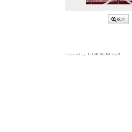
拡大
Powered By
I.B.MUSEUM SaaS