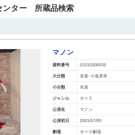
センター 所蔵品検索
マノン
資料番号
01010300035
大分類
衣裳･小道具等
小分類
衣裳
ジャンル
オペラ
公演名
マノン
公演初日
2001/07/05
劇場
オペラ劇場