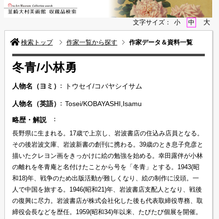
大
文字サイズ：
小
中
検索トップ
作家一覧から探す
作家データ＆資料一覧
冬青/小林勇
人物名（ヨミ）
トウセイ/コバヤシイサム
人物名（英語）
Tosei/KOBAYASHI,Isamu
略歴・解説
長野県に生まれる。17歳で上京し、岩波書店の住込み店員となる。
その後岩波文庫、岩波新書の創刊に携わる。39歳のとき息子尭彦と
描いたクレヨン画をきっかけに絵の勉強を始める。幸田露伴が小林
の離れを冬青庵と名付けたことから号を「冬青」とする。1943(昭
和18)年、戦争のため出版活動が難しくなり、絵の制作に没頭。一
人で中国を旅する。1946(昭和21)年、岩波書店支配人となり、戦後
の復興に尽力。岩波書店が株式会社化した後も代表取締役専務、取
締役会長などを歴任。1959(昭和34)年以来、たびたび個展を開催。