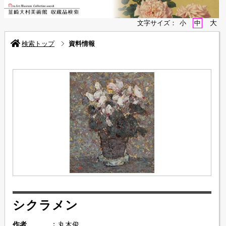
大
文字サイズ：
小
中
検索トップ
資料情報
シクラメン
作者
丸木俊