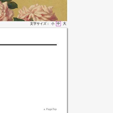
大
文字サイズ：
小
中
PageTop