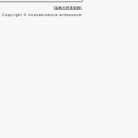
韮崎大村美術館
Copyright © nirasakiomura-artmuseum