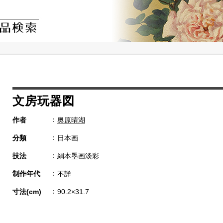
文房玩器図
作者
奥原晴湖
分類
日本画
技法
絹本墨画淡彩
制作年代
不詳
寸法(cm)
90.2×31.7