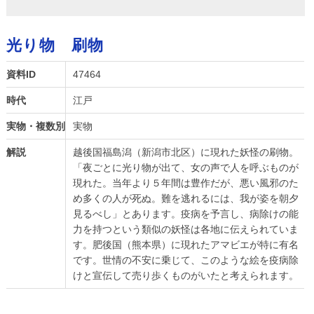
光り物 刷物
資料ID
47464
時代
江戸
実物・複数別
実物
解説
越後国福島潟（新潟市北区）に現れた妖怪の刷物。
「夜ごとに光り物が出て、女の声で人を呼ぶものが
現れた。当年より５年間は豊作だが、悪い風邪のた
め多くの人が死ぬ。難を逃れるには、我が姿を朝夕
見るべし」とあります。疫病を予言し、病除けの能
力を持つという類似の妖怪は各地に伝えられていま
す。肥後国（熊本県）に現れたアマビエが特に有名
です。世情の不安に乗じて、このような絵を疫病除
けと宣伝して売り歩くものがいたと考えられます。