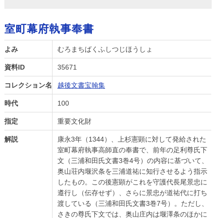
室町幕府執事奉書
よみ
むろまちばくふしつじほうしょ
資料ID
35671
コレクション名
越後文書宝翰集
時代
100
指定
重要文化財
解説
康永3年（1344）、上杉憲顕に対して発給された
室町幕府執事高師直の奉書で、前年の足利尊氏下
文（三浦和田氏文書3巻4号）の内容に基づいて、
奥山荘内堰沢条を三浦道祐に知行させるよう指示
したもの。この後憲顕がこれを守護代長尾景忠に
遵行し（伝存せず）、さらに景忠が道祐代に打ち
渡している（三浦和田氏文書3巻7号）。ただし、
さきの尊氏下文では、奥山庄内は堰澤条のほかに