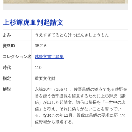
上杉輝虎血判起請文
よみ
うえすぎてるとらけっぱんきしょうもん
資料ID
35216
コレクション名
越後文書宝翰集
時代
110
指定
重要文化財
解説
永禄10年（1567）、佐野昌綱の拠点である佐野在
番を嫌う色部勝長を留意するために上杉輝虎（謙
信）が出した起請文。謙信は勝長を「一世中の忠
信」と称え、それに偽りがないことを誓ってい
る。なおこの年11月、景虎は昌綱の要求に応じて
佐野城から撤退する。