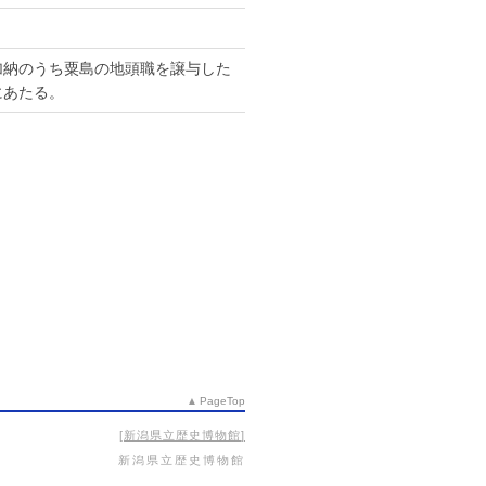
加納のうち粟島の地頭職を譲与した
にあたる。
PageTop
新潟県立歴史博物館
新潟県立歴史博物館