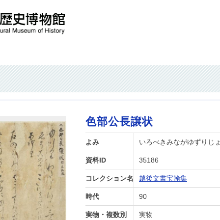
色部公長譲状
よみ
いろべきみながゆずりじ
資料ID
35186
コレクション名
越後文書宝翰集
時代
90
実物・複数別
実物