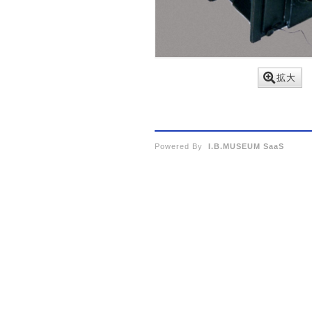
拡大
Powered By
I.B.MUSEUM SaaS