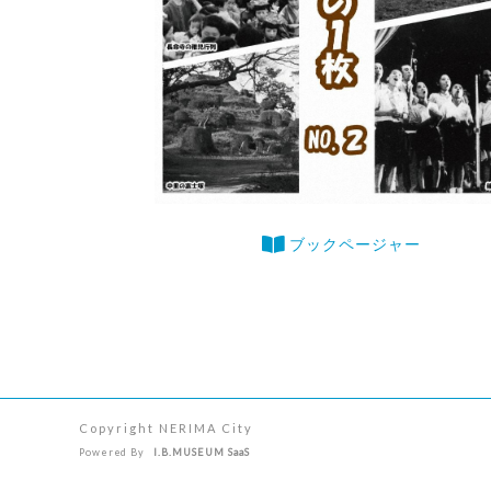
ブックページャー
Copyright NERIMA City
Powered By
I.B.MUSEUM SaaS