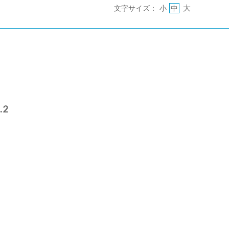
大
文字サイズ：
小
中
2