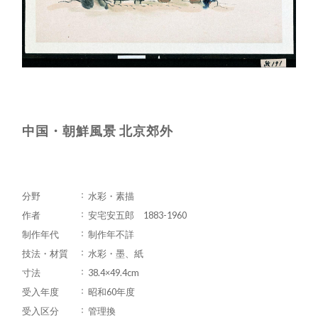
中国・朝鮮風景 北京郊外
分野
水彩・素描
作者
安宅安五郎 1883-1960
制作年代
制作年不詳
技法・材質
水彩・墨、紙
寸法
38.4×49.4cm
受入年度
昭和60年度
受入区分
管理換