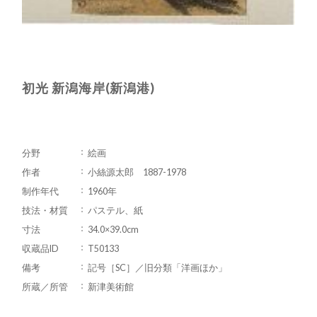
初光 新潟海岸(新潟港)
分野
絵画
作者
小絲源太郎 1887-1978
制作年代
1960年
技法・材質
パステル、紙
寸法
34.0×39.0cm
収蔵品ID
T50133
備考
記号［SC］／旧分類「洋画ほか」
所蔵／所管
新津美術館