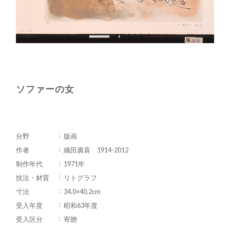
ソファーの女
分野
版画
作者
織田廣喜 1914-2012
制作年代
1971年
技法・材質
リトグラフ
寸法
34.0×40.2cm
受入年度
昭和63年度
受入区分
寄贈