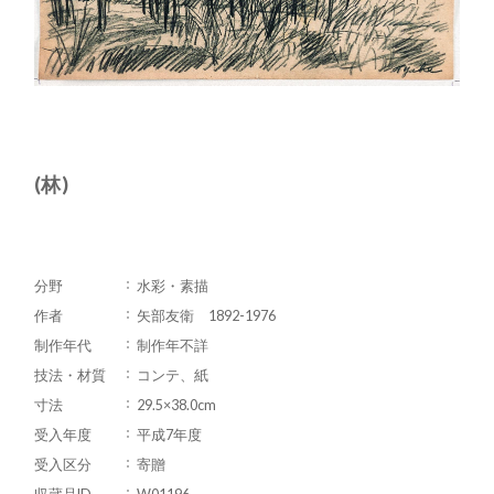
(林)
分野
水彩・素描
作者
矢部友衛 1892-1976
制作年代
制作年不詳
技法・材質
コンテ、紙
寸法
29.5×38.0cm
受入年度
平成7年度
受入区分
寄贈