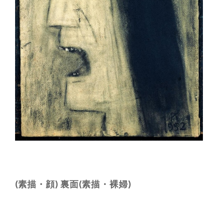
(素描・顔) 裏面(素描・裸婦)