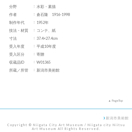
分野
水彩・素描
作者
倉石隆 1916-1998
制作年代
1952年
技法・材質
コンテ、紙
寸法
37.4×27.4cm
受入年度
平成10年度
受入区分
寄贈
収蔵品ID
W01365
所蔵／所管
新潟市美術館
PageTop
新潟市美術館
Copyright © Niigata City Art Museum / Niigata city Niitsu
Art Museum All Rights Reserved.