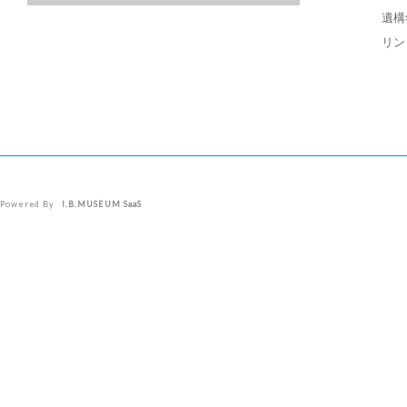
遺構
リン
Powered By
I.B.MUSEUM SaaS