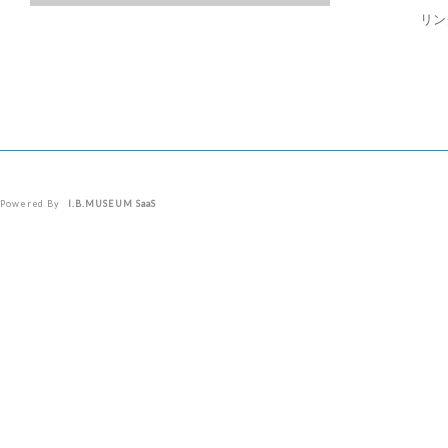
リン
Powered By
I.B.MUSEUM SaaS