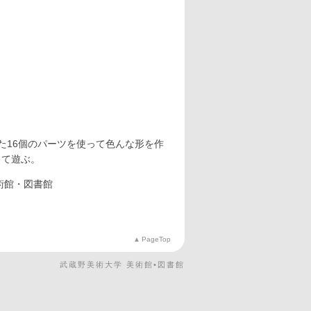
た16個のパーツを使って色んな形を作
して遊ぶ。
術館・図書館
PageTop
武蔵野美術大学 美術館•図書館