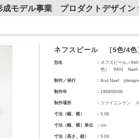
成モデル事業 プロダクトデザイン 
ネフスピール ［5色/4色］ 9
別名
ネフスピール／9401
色］ 9401 Naef-S
制作／発行
Krut Naef (des
制作年
1958/00/00
制作場所
ツァイニンゲン スイス Z
寸法（幅、横）
5.00
寸法（幅、横）単位
cm
寸法（高さ、縦）
5.00