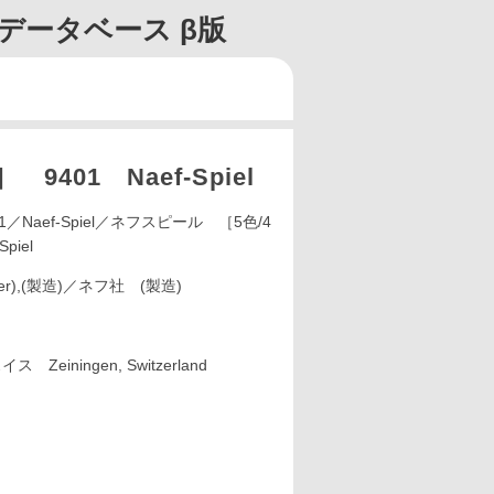
データベース β版
401 Naef-Spiel
／Naef-Spiel／ネフスピール ［5色/4
piel
igner),(製造)／ネフ社 (製造)
einingen, Switzerland