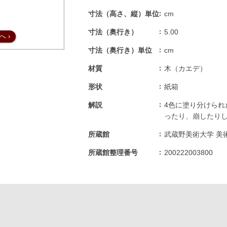
寸法（高さ、縦）単位
cm
寸法（奥行き）
5.00
へ
›
寸法（奥行き）単位
cm
材質
木（カエデ）
形状
紙箱
解説
4色に塗り分けられ
ったり、崩したり
所蔵館
武蔵野美術大学 美
所蔵館整理番号
200222003800