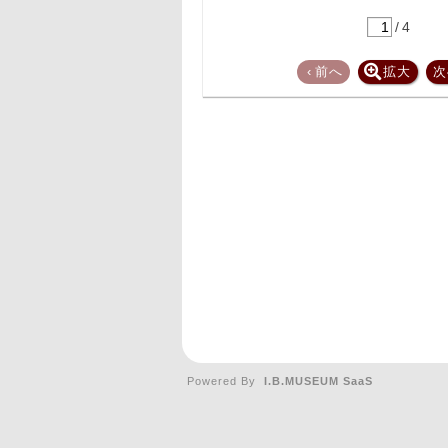
/
4
‹
前へ
拡大
次
Powered By
I.B.MUSEUM SaaS