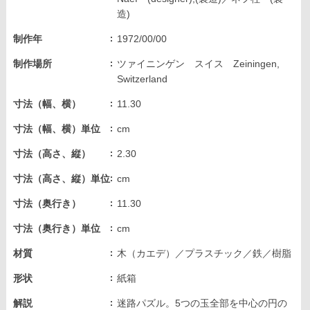
造)
制作年
1972/00/00
制作場所
ツァイニンゲン スイス Zeiningen,
Switzerland
寸法（幅、横）
11.30
寸法（幅、横）単位
cm
寸法（高さ、縦）
2.30
寸法（高さ、縦）単位
cm
寸法（奥行き）
11.30
寸法（奥行き）単位
cm
材質
木（カエデ）／プラスチック／鉄／樹脂
形状
紙箱
解説
迷路パズル。5つの玉全部を中心の円の