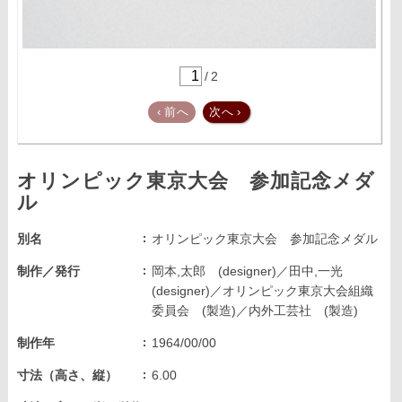
/
2
‹
前へ
次へ
›
オリンピック東京大会 参加記念メダ
ル
別名
オリンピック東京大会 参加記念メダル
制作／発行
岡本,太郎 (designer)／田中,一光
(designer)／オリンピック東京大会組織
委員会 (製造)／内外工芸社 (製造)
制作年
1964/00/00
寸法（高さ、縦）
6.00