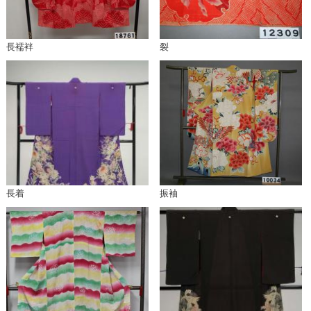
長襦袢
裂
長着
振袖