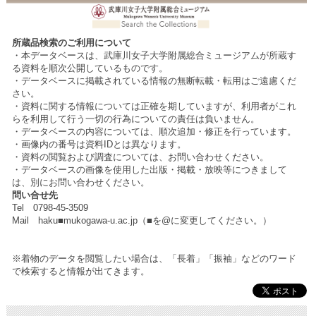
所蔵品検索のご利用について
・本データベースは、武庫川女子大学附属総合ミュージアムが所蔵す
る資料を順次公開しているものです。
・データベースに掲載されている情報の無断転載・転用はご遠慮くだ
さい。
・資料に関する情報については正確を期していますが、利用者がこれ
らを利用して行う一切の行為についての責任は負いません。
・データベースの内容については、順次追加・修正を行っています。
・画像内の番号は資料IDとは異なります。
・資料の閲覧および調査については、お問い合わせください。
・データベースの画像を使用した出版・掲載・放映等につきまして
は、別にお問い合わせください。
問い合せ先
Tel 0798-45-3509
Mail haku■mukogawa-u.ac.jp（■を@に変更してください。）
※着物のデータを閲覧したい場合は、「長着」「振袖」などのワード
で検索すると情報が出てきます。