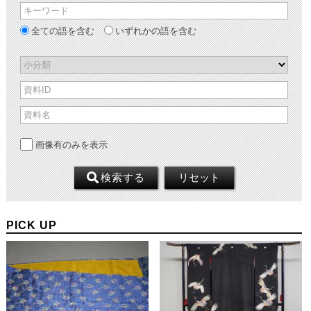
キーワード
全ての語を含む
いずれかの語を含む
小分類
資料ID
資料名
画像有のみを表示
リセット
検索
する
PICK UP