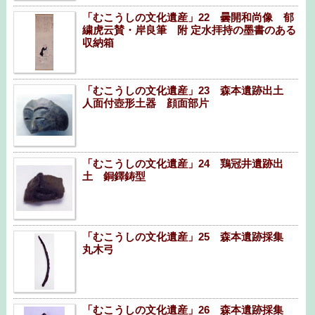
「むこうしの文化遺産」22 曇開和尚像 郁
繍虎云賛・岸良筆 附 定水拝持の墨書のある
収納箱
「むこうしの文化遺産」23 森本遺跡出土
人面付壺形土器 顔面部片
「むこうしの文化遺産」24 鶏冠井遺跡出
土 銅鐸鋳型
「むこうしの文化遺産」25 森本遺跡採集
丸木弓
「むこうしの文化遺産」26 森本遺跡採集