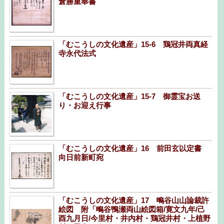
倉勝重奉書
「むこうしの文化遺産」15-6 鶏冠井両真経
寺永代法式
「むこうしの文化遺産」15-7 御霊宝お送
り・お迎え行事
「むこうしの文化遺産」16 前田玄以定書
向日前新町宛
「むこうしの文化遺産」17 鴫谷山山論裁許
絵図 附「鴫谷鴨瀬両山絵図箱/寛文九年/己
酉九月日/今里村・井内村・鶏冠井村・上植野