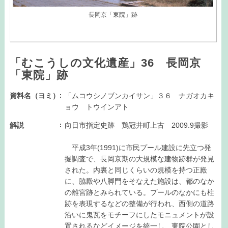
長岡京「東院」跡
「むこうしの文化遺産」36 長岡京
「東院」跡
資料名（ヨミ）
「ムコウシノブンカイサン」３６ ナガオカキ
ョウ トウインアト
解説
向日市指定史跡 鶏冠井町上古 2009.9撮影
平成3年(1991)に市民プール建設に先立つ発
掘調査で、長岡京期の大規模な建物跡群が発見
された。内裏と同じくらいの規模を持つ正殿
に、脇殿や八脚門をそなえた施設は、都のなか
の離宮跡とみられている。プールのなかにも柱
跡を表現するなどの整備が行われ、西側の道路
沿いに鬼瓦をモチーフにしたモニュメントが設
置されるなどイメージを統一し、東院公園とし