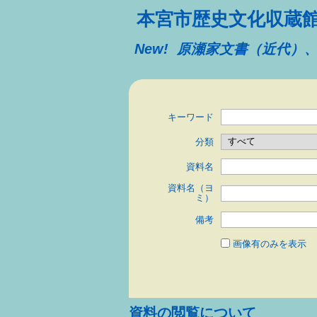
本宮市歴史文化収蔵
New! 原瀬家文書（近代
キーワード
分類
資料名
資料名（ヨ
ミ）
備考
画像有のみを表示
資料の閲覧について