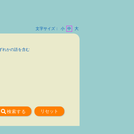
大
文字サイズ：
小
中
ずれかの語を含む
リセット
検索
する