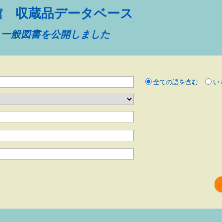
館 収蔵品データベース
）、一般図書を公開しました
全ての語を含む
い