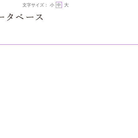
大
文字サイズ：
小
中