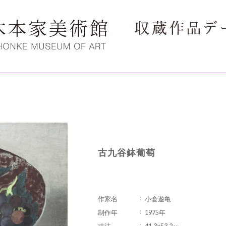
古九谷鉢葡萄
作家名
小倉遊亀
制作年
1975年