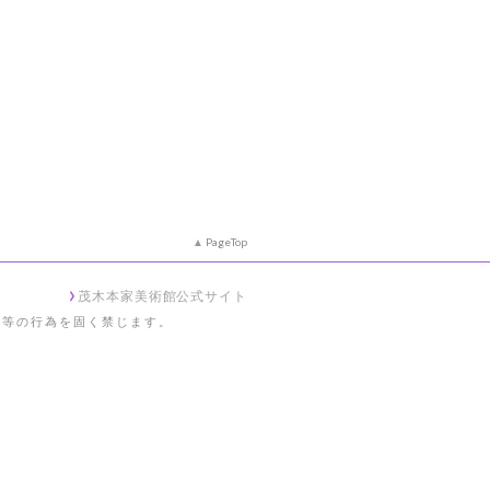
PageTop
茂木本家美術館公式サイト
工等の行為を固く禁じます。