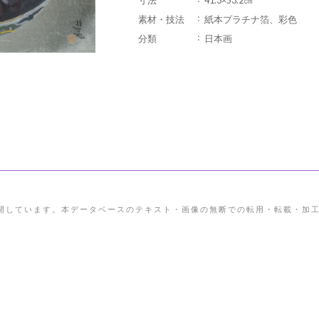
寸法
41.3×53.2㎝
素材・技法
紙本プラチナ箔、彩色
分類
日本画
開しています。本データベースのテキスト・画像の無断での転用・転載・加