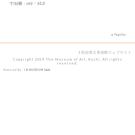
寸法(横：cm)
61.0
PageTop
高知県立美術館ウェブサイト
Copyright 2019 The Museum of Art, Kochi. All rights
reserved.
Powered By
I.B.MUSEUM SaaS