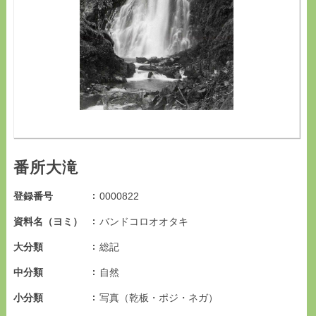
番所大滝
登録番号
0000822
資料名（ヨミ）
バンドコロオオタキ
大分類
総記
中分類
自然
小分類
写真（乾板・ポジ・ネガ）