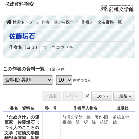
検索トップ
作者一覧から探す
作者データ＆資料一覧
佐藤垢石
作者名（ヨミ）
サトウコウセキ
この作者の資料一覧
［全74件］
件ずつ表示
1
/
8
«
最初
‹
前へ
次へ
›
最後
»
書名・資料名
巻・号
作者等人物名
出版社
『たぬき汁』の随
前橋文学館 編 著作-図
前橋文学
筆家 佐藤垢石 ：
書-編・訳・釈・注・校訂
館
つり人のこころの
文学（前橋文学館
特別企画展 生誕