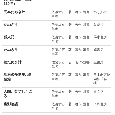
110年）
完本たぬき汁
佐藤垢石 著 著作-図書-
つり人社
単著
たぬき汁
佐藤垢石 著 著作-図書-
白鴎社
単著
狐火記
佐藤垢石 著 著作-図書-
墨水書房
単著
たぬき汁
佐藤垢石 著 著作-図書-
鶴書房
単著
続たぬき汁
佐藤垢石 著 著作-図書-
星書房
単著
垢石傑作選集. 綺
佐藤垢石 著 著作-図書-
日本出版協
談篇
単著
同株式会
社
人間が苦労したこ
佐藤垢石 著 著作-図書-
廣文堂
ろ
単著
幽影物語
佐藤垢石 著 著作-図書-
平和書房
単著