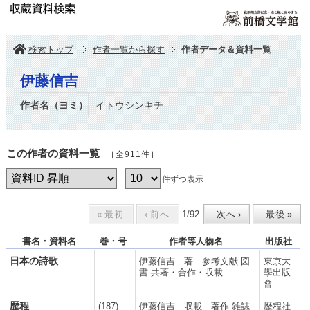
検索トップ
作者一覧から探す
作者データ＆資料一覧
伊藤信吉
作者名（ヨミ）
イトウシンキチ
この作者の資料一覧
［全911件］
件ずつ表示
1
/
92
«
最初
‹
前へ
次へ
›
最後
»
書名・資料名
巻・号
作者等人物名
出版社
日本の詩歌
伊藤信吉 著 参考文献-図
東京大
書-共著・合作・収載
學出版
會
歴程
(187)
伊藤信吉 収載 著作-雑誌-
歴程社