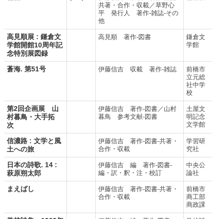
共著・合作・収載／草野心
平 発行人 著作-雑誌-その
他
高見順展 : 鎌倉文
高見順 著作-図書
鎌倉文
学館開館10周年記
学館
念特別展図録
蒼海. 第51号
伊藤信吉 収載 著作-雑誌
前橋市
立元総
社中学
校
第2回企画展 山
伊藤信吉 著作-図書／山村
土屋文
村暮鳥・大手拓
暮鳥 参考文献-図書
明記念
文学館
次
信濃路 : 文学と風
伊藤信吉 著作-図書-共著・
学習研
土への旅
合作・収載
究社
日本の詩歌. 14 :
伊藤信吉 編 著作-図書-
中央公
萩原朔太郎
編・訳・釈・注・校訂
論社
まえばし
伊藤信吉 著作-図書-共著・
前橋市
合作・収載
商工部
商政課