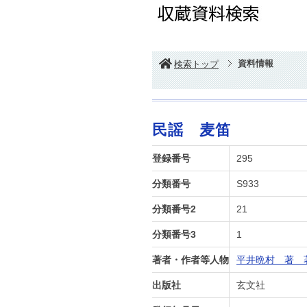
資料情報
検索トップ
民謡 麦笛
登録番号
295
分類番号
S933
分類番号2
21
分類番号3
1
著者・作者等人物
平井晩村 著 著
出版社
玄文社