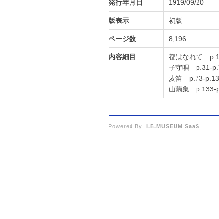
発行年月日
1919/09/20
版表示
初版
ページ数
8,196
内容細目
都はなれて p.1-
子守唄 p.31-p.
麦笛 p.73-p.13
山繭集 p.133-p
Powered By
I.B.MUSEUM SaaS