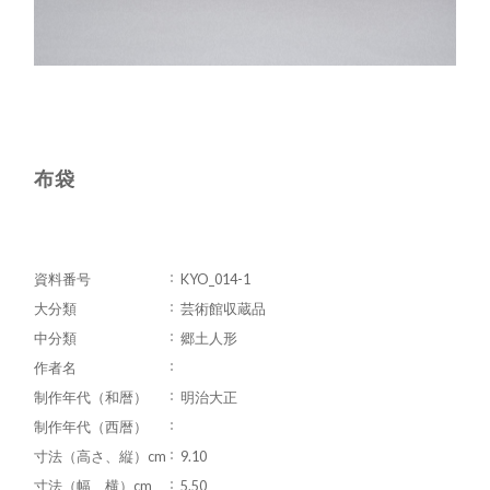
布袋
資料番号
KYO_014-1
大分類
芸術館収蔵品
中分類
郷土人形
作者名
制作年代（和暦）
明治大正
制作年代（西暦）
寸法（高さ、縦）cm
9.10
寸法（幅、横）cm
5.50