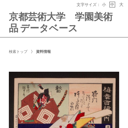
大
文字サイズ：
小
中
京都芸術大学 学園美術
品 データベース
検索トップ
資料情報