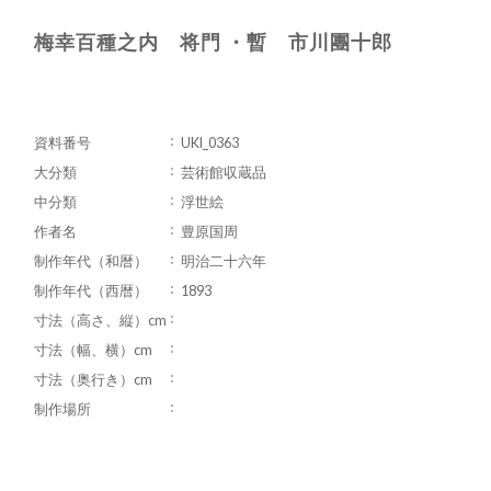
梅幸百種之内 将門 ・暫 市川團十郎
資料番号
UKI_0363
大分類
芸術館収蔵品
中分類
浮世絵
作者名
豊原国周
制作年代（和暦）
明治二十六年
制作年代（西暦）
1893
寸法（高さ、縦）cm
寸法（幅、横）cm
寸法（奥行き）cm
制作場所