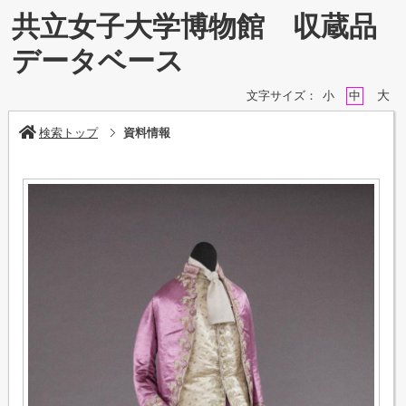
共立女子大学博物館 収蔵品
データベース
大
文字サイズ：
小
中
検索トップ
資料情報