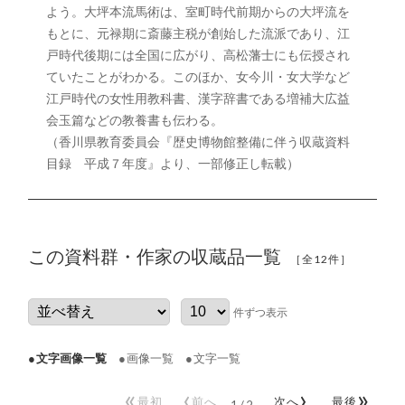
よう。大坪本流馬術は、室町時代前期からの大坪流を
もとに、元禄期に斎藤主税が創始した流派であり、江
戸時代後期には全国に広がり、高松藩士にも伝授され
ていたことがわかる。このほか、女今川・女大学など
江戸時代の女性用教科書、漢字辞書である増補大広益
会玉篇などの教養書も伝わる。
（香川県教育委員会『歴史博物館整備に伴う収蔵資料
目録 平成７年度』より、一部修正し転載）
この資料群・作家の収蔵品一覧
［全12件］
件ずつ表示
文字画像一覧
画像一覧
文字一覧
«
‹
›
»
最初
前へ
次へ
最後