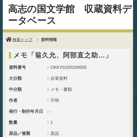
高志の国文学館 収蔵資料デ
ータベース
検索トップ
資料情報
メモ「翁久允、阿部直之助…」
資料番号
OKKY0100100005
大分類
自筆資料
中分類
メモ・書類
作者
不明
発行・制作年月日
-
数量
1
原品／複製
原品