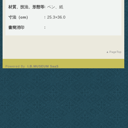
材質、技法、形態等
ペン、紙
寸法（cm）
25.3×36.0
書簡消印
PageTop
Powered By
I.B.MUSEUM SaaS