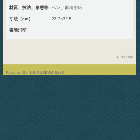
材質、技法、形態等
ペン、原稿用紙
寸法（cm）
23.7×32.5
書簡消印
PageTop
Powered By
I.B.MUSEUM SaaS