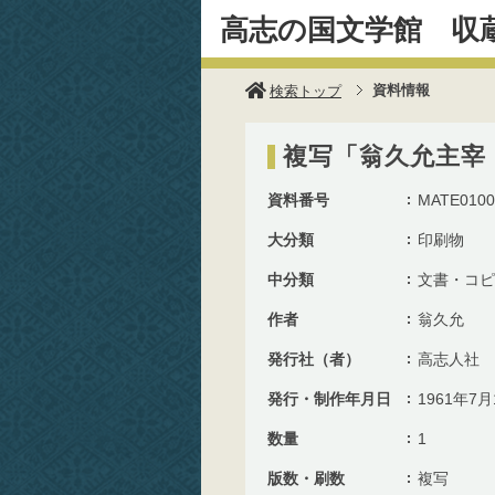
高志の国文学館 収
資料情報
検索トップ
複写「翁久允主宰
資料番号
MATE0100
大分類
印刷物
中分類
文書・コピ
作者
翁久允
発行社（者）
高志人社
発行・制作年月日
1961年7月
数量
1
版数・刷数
複写