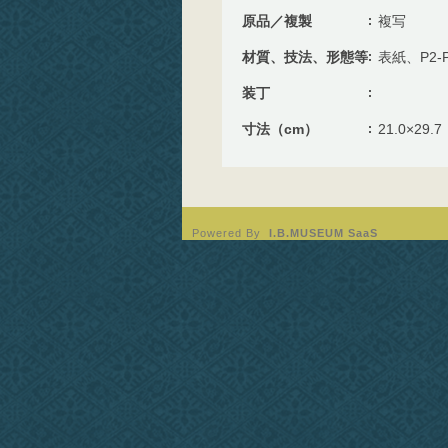
原品／複製
複写
材質、技法、形態等
表紙、P2-
装丁
寸法（cm）
21.0×29.7
Powered By
I.B.MUSEUM SaaS