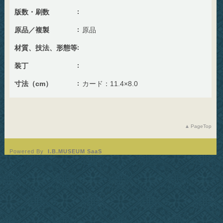
版数・刷数
原品／複製
原品
材質、技法、形態等
装丁
寸法（cm）
カード：11.4×8.0
PageTop
Powered By
I.B.MUSEUM SaaS