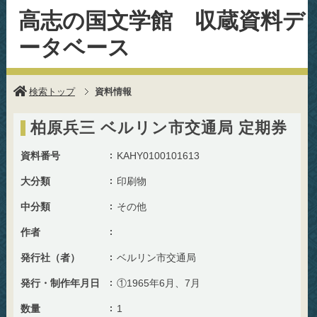
高志の国文学館 収蔵資料デ
ータベース
検索トップ
資料情報
柏原兵三 ベルリン市交通局 定期券
資料番号
KAHY0100101613
大分類
印刷物
中分類
その他
作者
発行社（者）
ベルリン市交通局
発行・制作年月日
①1965年6月、7月
数量
1