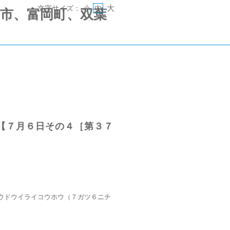
大
文字サイズ：
小
中
 《郡山市、富岡町、双葉
【７月６日その４［第３７
ウドウイライコウホウ（７ガツ６ニチ
）