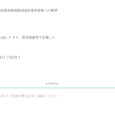
復興対策本部福島現地対策本部長への要望
れあいＦＡＸ、防災無線等で広報した
朝日１丁目23-7
PageTop
規約 ※ご利用の際は必ずご確認ください