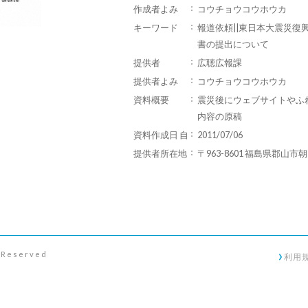
作成者よみ
コウチョウコウホウカ
キーワード
報道依頼||東日本大震災
書の提出について
提供者
広聴広報課
提供者よみ
コウチョウコウホウカ
資料概要
震災後にウェブサイトやふ
内容の原稿
資料作成日 自
2011/07/06
提供者所在地
〒963-8601 福島県郡山市
s Reserved
利用