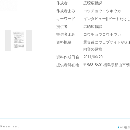
作成者
広聴広報課
作成者よみ
コウチョウコウホウカ
キーワード
インタビュー||ビートたけ
提供者
広聴広報課
提供者よみ
コウチョウコウホウカ
資料概要
震災後にウェブサイトやふ
内容の原稿
資料作成日 自
2011/06/20
提供者所在地
〒963-8601 福島県郡山市
s Reserved
利用