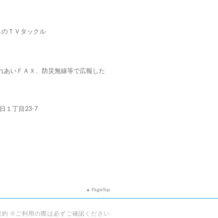
しのＴＶタックル
れあいＦＡＸ、防災無線等で広報した
朝日１丁目23-7
PageTop
規約 ※ご利用の際は必ずご確認ください