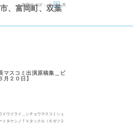
大
文字サイズ：
小
中
 《郡山市、富岡町、双葉
長マスコミ出演原稿集＿ビ
６月２０日】
ウドウイライ＿シチョウマスコミシュ
ートタケシノＴＶタックル（６ガツ２