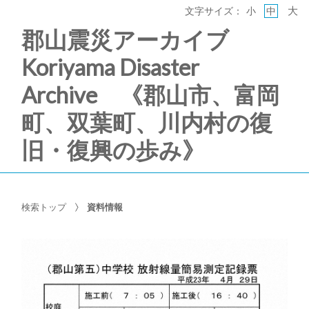
大
文字サイズ：
小
中
郡山震災アーカイブ
Koriyama Disaster
Archive 《郡山市、富岡
町、双葉町、川内村の復
旧・復興の歩み》
検索トップ
資料情報