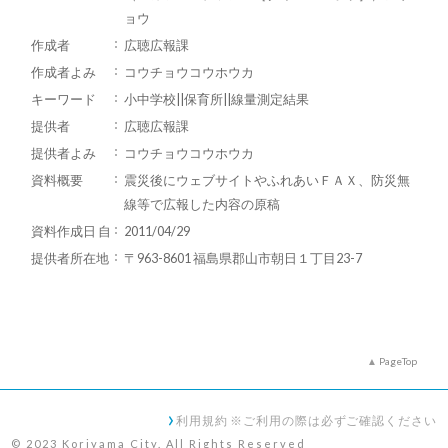
ョウ
作成者
広聴広報課
作成者よみ
コウチョウコウホウカ
キーワード
小中学校||保育所||線量測定結果
提供者
広聴広報課
提供者よみ
コウチョウコウホウカ
資料概要
震災後にウェブサイトやふれあいＦＡＸ、防災無
線等で広報した内容の原稿
資料作成日 自
2011/04/29
提供者所在地
〒963-8601 福島県郡山市朝日１丁目23-7
PageTop
利用規約 ※ご利用の際は必ずご確認ください
© 2023 Koriyama City. All Rights Reserved