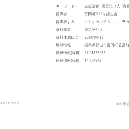
キーワード
支援活動||震災語り人||青
提供者
富岡町3.11を語る会
提供者よみ
トミオカマチ３．１１ヲ
資料概要
震災語り人
資料作成日 自
2014/09/16
場所情報
福島県郡山市富田町若宮
座標情報(緯度)
37.41638056
座標情報(経度)
140.36965
s Reserved
利用