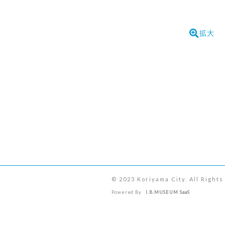
拡大
© 2023 Koriyama City. All Right
Powered By
I.B.MUSEUM SaaS