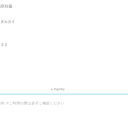
葉区社協
カタルカイ
前３２
PageTop
規約 ※ご利用の際は必ずご確認ください