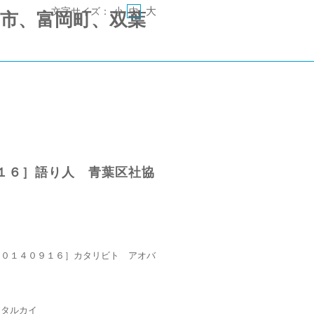
大
文字サイズ：
小
中
 《郡山市、富岡町、双葉
１６］語り人 青葉区社協
２０１４０９１６］カタリビト アオバ
カタルカイ