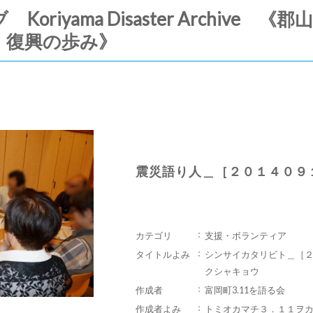
riyama Disaster Archive
・復興の歩み》
震災語り人＿［２０１４０９
カテゴリ
支援・ボランティア
タイトルよみ
シンサイカタリビト＿［
クシャキョウ
作成者
富岡町3.11を語る会
作成者よみ
トミオカマチ３．１１ヲ