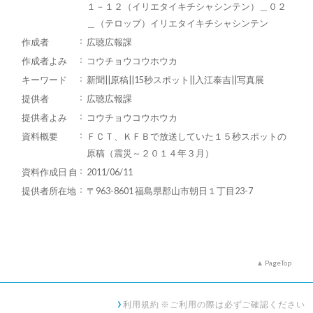
１－１２（イリエタイキチシャシンテン）＿０２
＿（テロップ）イリエタイキチシャシンテン
作成者
広聴広報課
作成者よみ
コウチョウコウホウカ
キーワード
新聞||原稿||15秒スポット||入江泰吉||写真展
提供者
広聴広報課
提供者よみ
コウチョウコウホウカ
資料概要
ＦＣＴ、ＫＦＢで放送していた１５秒スポットの
原稿（震災～２０１４年３月）
資料作成日 自
2011/06/11
提供者所在地
〒963-8601 福島県郡山市朝日１丁目23-7
PageTop
利用規約 ※ご利用の際は必ずご確認ください