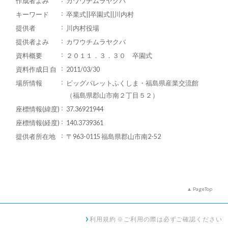
作成者よみ
カワウチムラヤクバ
キーワード
卒業式||卒園式||川内村
提供者
川内村役場
提供者よみ
カワウチムラヤクバ
資料概要
２０１１．３．３０ 卒園式
資料作成日 自
2011/03/30
場所情報
ビッグパレットふくしま・福島県産業交流館
（福島県郡山市南２丁目５２）
座標情報(緯度)
37.36921944
座標情報(経度)
140.3739361
提供者所在地
〒963-0115 福島県郡山市南2-52
PageTop
利用規約 ※ご利用の際は必ずご確認ください