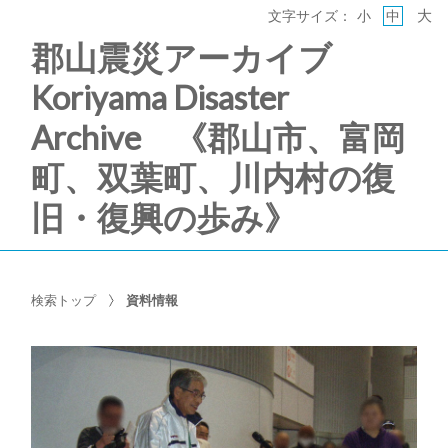
大
文字サイズ：
小
中
郡山震災アーカイブ
Koriyama Disaster
Archive 《郡山市、富岡
町、双葉町、川内村の復
旧・復興の歩み》
検索トップ
資料情報