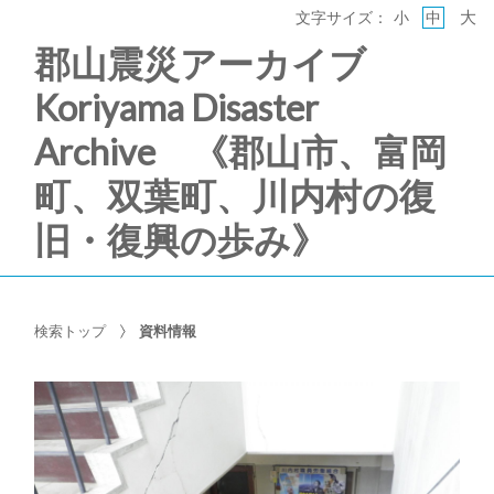
大
文字サイズ：
小
中
郡山震災アーカイブ
Koriyama Disaster
Archive 《郡山市、富岡
町、双葉町、川内村の復
旧・復興の歩み》
検索トップ
資料情報