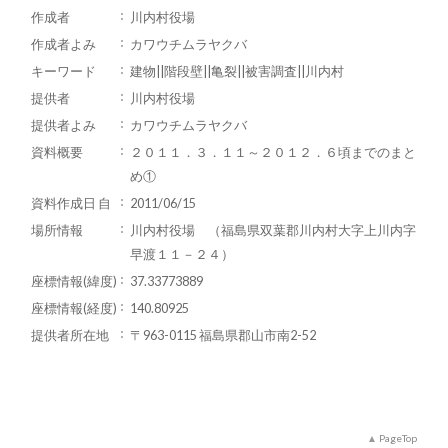
作成者
川内村役場
作成者よみ
カワウチムラヤクバ
キーワード
建物||階段壁||亀裂||被害調査||川内村
提供者
川内村役場
提供者よみ
カワウチムラヤクバ
資料概要
２０１１．３．１１～２０１２．６頃までのまと
め①
資料作成日 自
2011/06/15
場所情報
川内村役場 （福島県双葉郡川内村大字上川内字
早渡１１－２４）
座標情報(緯度)
37.33773889
座標情報(経度)
140.80925
提供者所在地
〒963-0115 福島県郡山市南2-52
PageTop