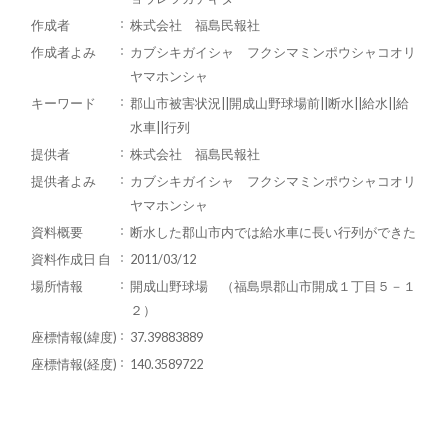
作成者
株式会社 福島民報社
作成者よみ
カブシキガイシャ フクシマミンポウシャコオリ
ヤマホンシャ
キーワード
郡山市被害状況||開成山野球場前||断水||給水||給
水車||行列
提供者
株式会社 福島民報社
提供者よみ
カブシキガイシャ フクシマミンポウシャコオリ
ヤマホンシャ
資料概要
断水した郡山市内では給水車に長い行列ができた
資料作成日 自
2011/03/12
場所情報
開成山野球場 （福島県郡山市開成１丁目５－１
２）
座標情報(緯度)
37.39883889
座標情報(経度)
140.3589722