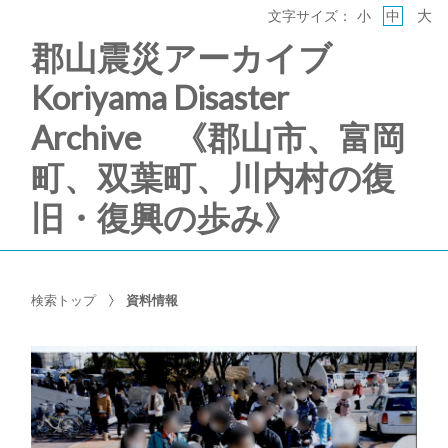
大
文字サイズ：
小
中
郡山震災アーカイブ
Koriyama Disaster
Archive 《郡山市、富岡
町、双葉町、川内村の復
旧・復興の歩み》
検索トップ
資料情報