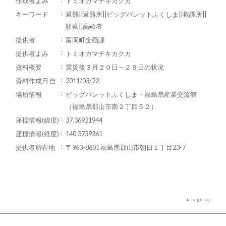
作成者よみ
トミオカマチキカクカ
キーワード
避難||避難所||ビッグパレットふくしま||救護所||
診察||高齢者
提供者
富岡町企画課
提供者よみ
トミオカマチキカクカ
資料概要
震災後３月２０日～２９日の状況
資料作成日 自
2011/03/22
場所情報
ビッグパレットふくしま・福島県産業交流館
（福島県郡山市南２丁目５２）
座標情報(緯度)
37.36921944
座標情報(経度)
140.3739361
提供者所在地
〒963-8601 福島県郡山市朝日１丁目23-7
PageTop