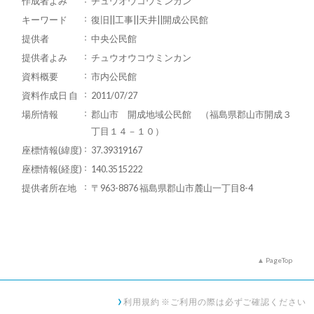
作成者よみ
チュウオウコウミンカン
キーワード
復旧||工事||天井||開成公民館
提供者
中央公民館
提供者よみ
チュウオウコウミンカン
資料概要
市内公民館
資料作成日 自
2011/07/27
場所情報
郡山市 開成地域公民館 （福島県郡山市開成３
丁目１４－１０）
座標情報(緯度)
37.39319167
座標情報(経度)
140.3515222
提供者所在地
〒963-8876 福島県郡山市麓山一丁目8-4
PageTop
利用規約 ※ご利用の際は必ずご確認ください