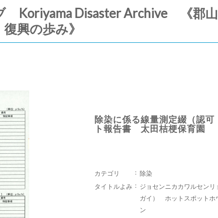
riyama Disaster Archive
・復興の歩み》
除染に係る線量測定綴（認可
ト報告書 太田桔梗保育園
カテゴリ
除染
タイトルよみ
ジョセンニカカワルセンリ
ガイ） ホットスポットホ
ン