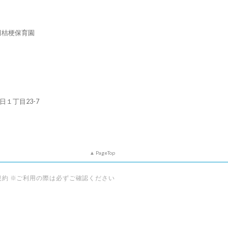
田桔梗保育園
朝日１丁目23-7
PageTop
規約 ※ご利用の際は必ずご確認ください