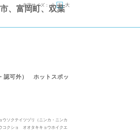
大
文字サイズ：
小
中
 《郡山市、富岡町、双葉
・認可外） ホットスポッ
ョウソクテイツヅリ（ニンカ・ニンカ
ウコクショ オオタキキョウホイクエ