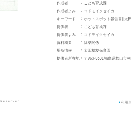
作成者
こども育成課
作成者よみ
コドモイクセイカ
キーワード
ホットスポット報告書||太
提供者
こども育成課
提供者よみ
コドモイクセイカ
資料概要
除染関係
場所情報
太田桔梗保育園
提供者所在地
〒963-8601 福島県郡山市
s Reserved
利用