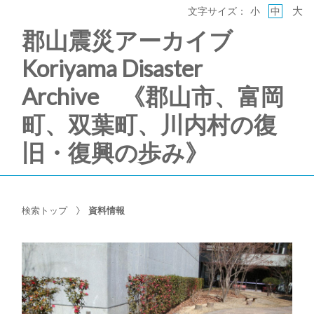
大
文字サイズ：
小
中
郡山震災アーカイブ
Koriyama Disaster
Archive 《郡山市、富岡
町、双葉町、川内村の復
旧・復興の歩み》
検索トップ
資料情報