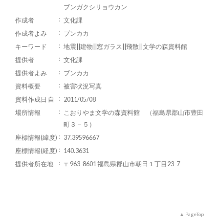
ブンガクシリョウカン
作成者
文化課
作成者よみ
ブンカカ
キーワード
地震||建物||窓ガラス||飛散||文学の森資料館
提供者
文化課
提供者よみ
ブンカカ
資料概要
被害状況写真
資料作成日 自
2011/05/08
場所情報
こおりやま文学の森資料館 （福島県郡山市豊田
町３－５）
座標情報(緯度)
37.39596667
座標情報(経度)
140.3631
提供者所在地
〒963-8601 福島県郡山市朝日１丁目23-7
PageTop